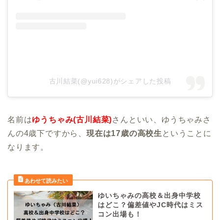
古川結菜(@yui628)がシェアした投稿
名前は
ゆうちゃみ(古川結菜)
さんといい、ゆうちゃみさ
んの4歳下ですから、
現在は17歳の高校生
ということに
なります。
ゆいちゃみの高校＆出身中学校
はどこ？偏差値やJC時代はミス
コン出場も！