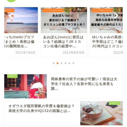
フルエンサー
インフルエンサー
インフルエンサー
りなっちのwikiプロフ
あおぽん(nuts)に彼氏は
ゆいちゃみの高校＆
経歴まとめ！高校は偏
いる？結婚は？JKミス
中学校はどこ？偏差
66の難関校出...
コン出場の経歴や...
JC時代はミスコン出場
2022年1月6日
2022年8月10日
2022年7
岡林勇希の双子の妹が可愛い！現在は大
学生？社会人？名前や気になる身長も
調...
オダウエダ植田紫帆の学歴＆偏差値は？
高校大学の出身やIQ132の頭脳とは...