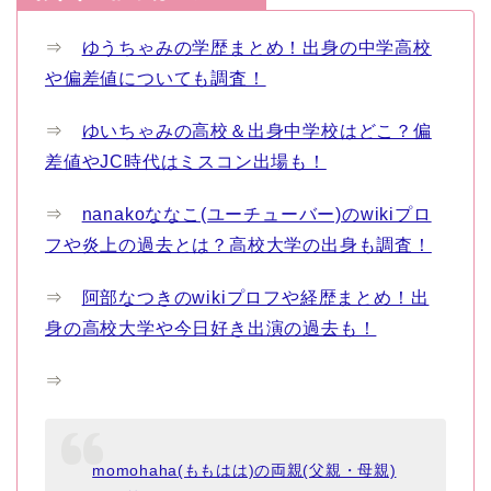
⇒
ゆうちゃみの学歴まとめ！出身の中学高校
や偏差値についても調査！
⇒
ゆいちゃみの高校＆出身中学校はどこ？偏
差値やJC時代はミスコン出場も！
⇒
nanakoななこ(ユーチューバー)のwikiプロ
フや炎上の過去とは？高校大学の出身も調査！
⇒
阿部なつきのwikiプロフや経歴まとめ！出
身の高校大学や今日好き出演の過去も！
⇒
momohaha(ももはは)の両親(父親・母親)