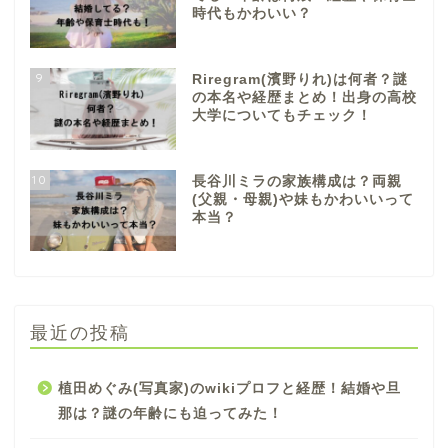
時代もかわいい？
9
Riregram(濱野りれ)は何者？謎
の本名や経歴まとめ！出身の高校
大学についてもチェック！
10
長谷川ミラの家族構成は？両親
(父親・母親)や妹もかわいいって
本当？
最近の投稿
植田めぐみ(写真家)のwikiプロフと経歴！結婚や旦
那は？謎の年齢にも迫ってみた！