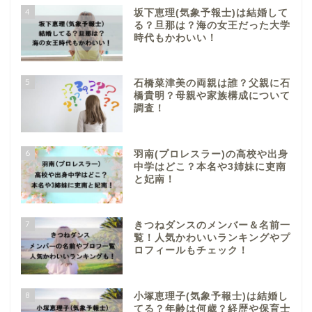
4
坂下恵理(気象予報士)は結婚して
る？旦那は？海の女王だった大学
時代もかわいい！
5
石橋菜津美の両親は誰？父親に石
橋貴明？母親や家族構成について
調査！
6
羽南(プロレスラー)の高校や出身
中学はどこ？本名や3姉妹に吏南
と妃南！
7
きつねダンスのメンバー＆名前一
覧！人気かわいいランキングやプ
ロフィールもチェック！
8
小塚恵理子(気象予報士)は結婚し
てる？年齢は何歳？経歴や保育士