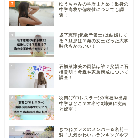
3
ゆうちゃみの学歴まとめ！出身の
中学高校や偏差値についても調
査！
4
坂下恵理(気象予報士)は結婚して
る？旦那は？海の女王だった大学
時代もかわいい！
5
石橋菜津美の両親は誰？父親に石
橋貴明？母親や家族構成について
調査！
6
羽南(プロレスラー)の高校や出身
中学はどこ？本名や3姉妹に吏南
と妃南！
7
きつねダンスのメンバー＆名前一
覧！人気かわいいランキングやプ