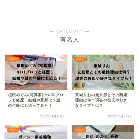
― CATEGORY ―
有名人
有名人
有名人
植田めぐみ(写真家)のwikiプロ
東城りおの元旦那とその離婚
フと経歴！結婚や旦那は？謎
理由は何？現在の彼氏や好き
の年齢にも迫ってみた！
なタイプとは？
2023年1月29日
2023年1月22日
有名人
有名人