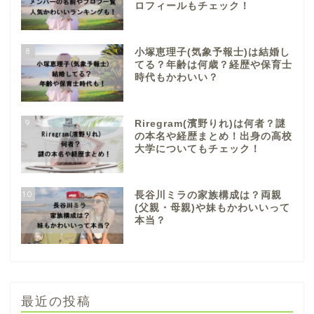
ロフィールもチェック！
8
小塚恵理子(気象予報士)は結婚し
てる？年齢は何歳？経歴や保育士
時代もかわいい？
9
Riregram(濱野りれ)は何者？謎
の本名や経歴まとめ！出身の高校
大学についてもチェック！
10
長谷川ミラの家族構成は？両親
(父親・母親)や妹もかわいいって
本当？
最近の投稿