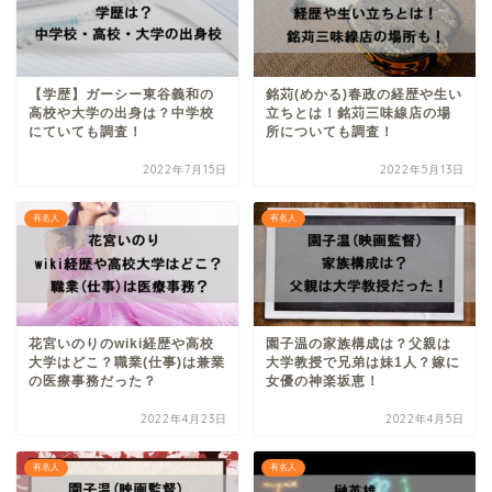
【学歴】ガーシー東谷義和の
銘苅(めかる)春政の経歴や生い
高校や大学の出身は？中学校
立ちとは！銘苅三味線店の場
にていても調査！
所についても調査！
2022年7月15日
2022年5月13日
有名人
有名人
花宮いのりのwiki経歴や高校
園子温の家族構成は？父親は
大学はどこ？職業(仕事)は兼業
大学教授で兄弟は妹1人？嫁に
の医療事務だった？
女優の神楽坂恵！
2022年4月23日
2022年4月5日
有名人
有名人