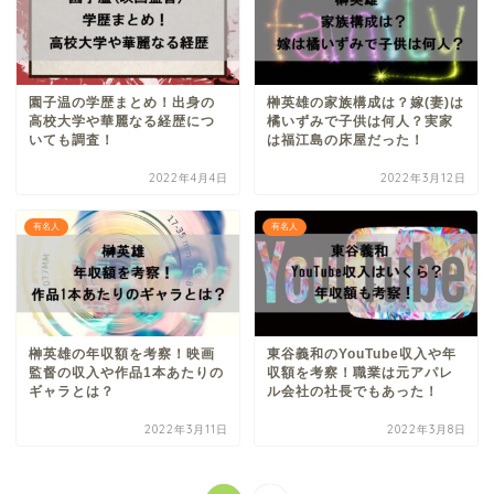
園子温の学歴まとめ！出身の
榊英雄の家族構成は？嫁(妻)は
高校大学や華麗なる経歴につ
橘いずみで子供は何人？実家
いても調査！
は福江島の床屋だった！
2022年4月4日
2022年3月12日
有名人
有名人
榊英雄の年収額を考察！映画
東谷義和のYouTube収入や年
監督の収入や作品1本あたりの
収額を考察！職業は元アパレ
ギャラとは？
ル会社の社長でもあった！
2022年3月11日
2022年3月8日