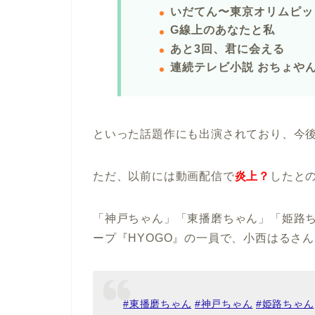
いだてん〜東京オリムピッ
G線上のあなたと私
あと3回、君に会える
連続テレビ小説 おちょや
といった話題作にも出演されており、今
ただ、以前には動画配信で
炎上？
したと
「神戸ちゃん」「東播磨ちゃん」「姫路
ープ『HYOGO』の一員で、小西はるさ
#東播磨ちゃん
#神戸ちゃん
#姫路ちゃん