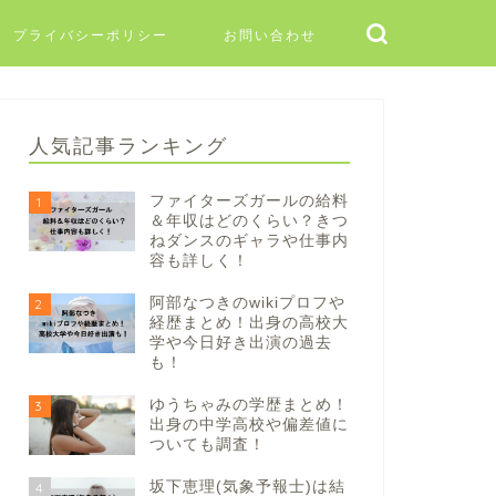
プライバシーポリシー
お問い合わせ
人気記事ランキング
ファイターズガールの給料
1
＆年収はどのくらい？きつ
ねダンスのギャラや仕事内
容も詳しく！
阿部なつきのwikiプロフや
2
経歴まとめ！出身の高校大
学や今日好き出演の過去
も！
ゆうちゃみの学歴まとめ！
3
出身の中学高校や偏差値に
ついても調査！
坂下恵理(気象予報士)は結
4