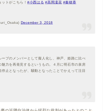
ョットがこちら！
#小西はる
#高岡凜花
#秦穂香
i_Osaka)
December 3, 2018
ループのメンバーとして擬人化し、神戸、姫路に比べ
の魅力を再発見するというもの。４月に明石市の泉房
信停止となったが、騒動となったことでかえって注目
播磨の近隣自治体から猛烈な批判があったとのこと