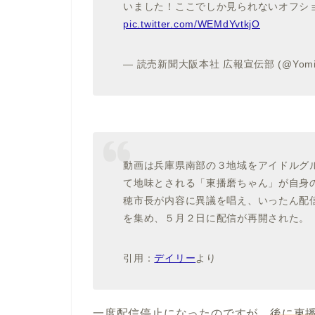
いました！ここでしか見られないオフシ
pic.twitter.com/WEMdYvtkjO
— 読売新聞大阪本社 広報宣伝部 (@Yomiur
動画は兵庫県南部の３地域をアイドルグ
て地味とされる「東播磨ちゃん」が自身
穂市長が内容に異議を唱え、いったん配
を集め、５月２日に配信が再開された。
引用：
デイリー
より
一度配信停止になったのですが、
後に東