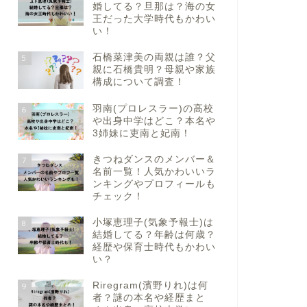
婚してる？旦那は？海の女
王だった大学時代もかわい
い！
石橋菜津美の両親は誰？父
5
親に石橋貴明？母親や家族
構成について調査！
羽南(プロレスラー)の高校
6
や出身中学はどこ？本名や
3姉妹に吏南と妃南！
きつねダンスのメンバー＆
7
名前一覧！人気かわいいラ
ンキングやプロフィールも
チェック！
小塚恵理子(気象予報士)は
8
結婚してる？年齢は何歳？
経歴や保育士時代もかわい
い？
Riregram(濱野りれ)は何
9
者？謎の本名や経歴まと