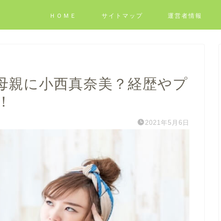
ＨＯＭＥ
サイトマップ
運営者情報
母親に小西真奈美？経歴やプ
！
2021年5月6日