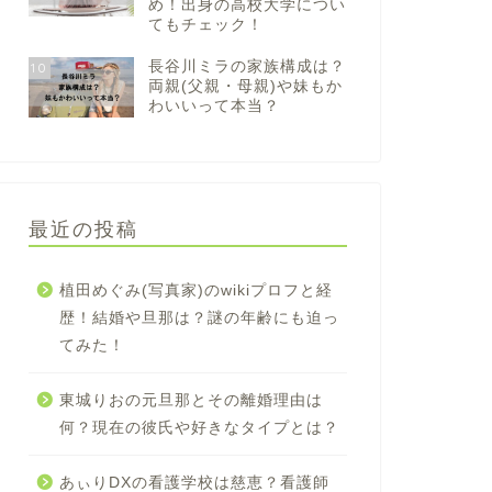
め！出身の高校大学につい
てもチェック！
長谷川ミラの家族構成は？
10
両親(父親・母親)や妹もか
わいいって本当？
最近の投稿
植田めぐみ(写真家)のwikiプロフと経
歴！結婚や旦那は？謎の年齢にも迫っ
てみた！
東城りおの元旦那とその離婚理由は
何？現在の彼氏や好きなタイプとは？
あぃりDXの看護学校は慈恵？看護師