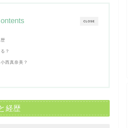
ontents
CLOSE
経歴
てる？
に小西真奈美？
と経歴