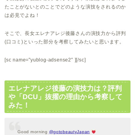
たことがないとのことでどのような演技をされるのか
は必見でよね！
そこで、長女エレナアレジ後藤さんの演技力から評判
(口コミ)といった部分を考察してみたいと思います。
[sc name=”yublog-adsense2″ ][/sc]
エレナアレジ後藤の演技力は？評判
や「DCU」抜擢の理由から考察して
みた！
Good morning
@gotobeautyJapan