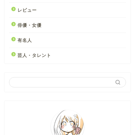
レビュー
俳優・女優
有名人
芸人・タレント