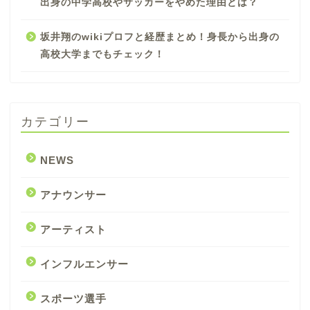
出身の中学高校やサッカーをやめた理由とは？
坂井翔のwikiプロフと経歴まとめ！身長から出身の
高校大学までもチェック！
カテゴリー
NEWS
アナウンサー
アーティスト
インフルエンサー
スポーツ選手