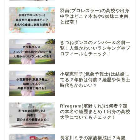
6
羽南(プロレスラー)の高校や出身
中学はどこ？本名や3姉妹に吏南
と妃南！
7
きつねダンスのメンバー＆名前一
覧！人気かわいいランキングやプ
ロフィールもチェック！
8
小塚恵理子(気象予報士)は結婚し
てる？年齢は何歳？経歴や保育士
時代もかわいい？
9
Riregram(濱野りれ)は何者？謎
の本名や経歴まとめ！出身の高校
大学についてもチェック！
10
長谷川ミラの家族構成は？両親