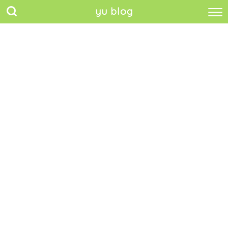
yu blog