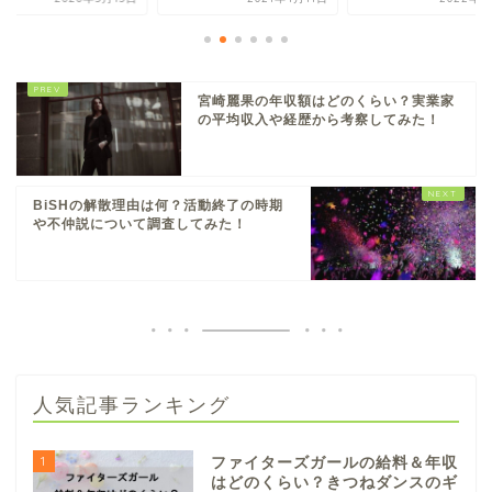
宮崎麗果の年収額はどのくらい？実業家
の平均収入や経歴から考察してみた！
BiSHの解散理由は何？活動終了の時期
や不仲説について調査してみた！
人気記事ランキング
1
ファイターズガールの給料＆年収
はどのくらい？きつねダンスのギ