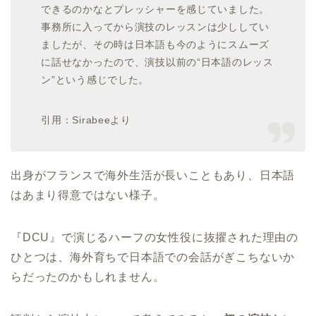
できるのかなとプレッシャーを感じていました。
事務所に入ってから演技のレッスンは少ししてい
ましたが、その時は日本語も今のようにスムーズ
に話せなかったので、演技以前の“日本語のレッス
ン”という感じでした。
引用：Sirabeeより
出身がフランスで海外生活が長いこともあり、日本語
はあまり得意ではない様子。
『DCU』で演じるハーフの女性役に抜擢された理由の
ひとつは、海外育ちで日本語での会話がぎこちないか
らだったのかもしれません。