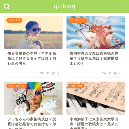
yu blog
俳優・女優
アーティスト
傳谷英里香の学歴・卒アル画
吉岡聖恵の父親は原辰徳の先
像は？好きなタイプは誰？匂
輩？母親や兄弟は？家族構成
わせの噂も！
まとめ！
2020年8月6日
2020年8月2日
芸人・タレント
俳優・女優
フワちゃんの家族構成は？父
小南満佑子は東京音楽大学出
親は会社経営でお金持ち？弟
身！話題の歌唱力は？兄弟に
はふわけん！
小南竜平も！