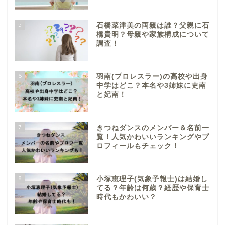
5
石橋菜津美の両親は誰？父親に石
橋貴明？母親や家族構成について
調査！
6
羽南(プロレスラー)の高校や出身
中学はどこ？本名や3姉妹に吏南
と妃南！
7
きつねダンスのメンバー＆名前一
覧！人気かわいいランキングやプ
ロフィールもチェック！
8
小塚恵理子(気象予報士)は結婚し
てる？年齢は何歳？経歴や保育士
時代もかわいい？