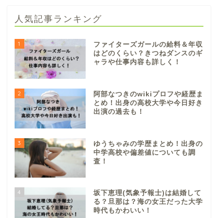
人気記事ランキング
1
ファイターズガールの給料＆年収
はどのくらい？きつねダンスのギ
ャラや仕事内容も詳しく！
2
阿部なつきのwikiプロフや経歴ま
とめ！出身の高校大学や今日好き
出演の過去も！
3
ゆうちゃみの学歴まとめ！出身の
中学高校や偏差値についても調
査！
4
坂下恵理(気象予報士)は結婚して
る？旦那は？海の女王だった大学
時代もかわいい！