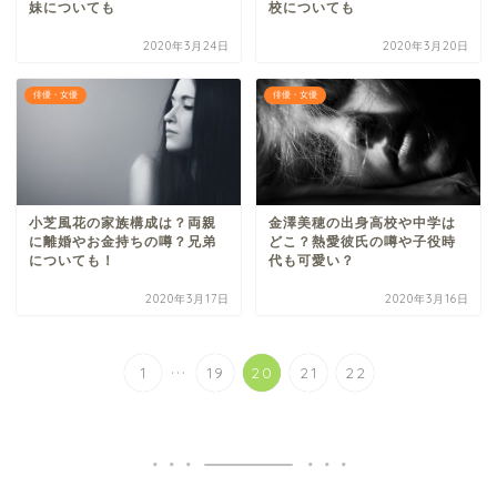
妹についても
校についても
2020年3月24日
2020年3月20日
俳優・女優
俳優・女優
小芝風花の家族構成は？両親
金澤美穂の出身高校や中学は
に離婚やお金持ちの噂？兄弟
どこ？熱愛彼氏の噂や子役時
についても！
代も可愛い？
2020年3月17日
2020年3月16日
...
1
19
20
21
22