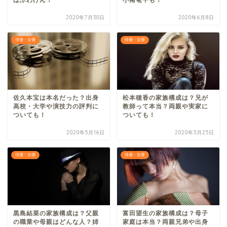
2020年7月30日
2020年6月8日
俳優・女優
俳優・女優
佐久本宝は本名だった？出身
松本穂香の家族構成は？兄が
高校・大学や演技力の評判に
教師って本当？両親や実家に
ついても！
ついても！
2020年5月16日
2020年3月25日
俳優・女優
俳優・女優
黒島結菜の家族構成は？父親
富田望生の家族構成は？母子
の職業や母親はどんな人？姉
家庭は本当？両親兄弟や出身