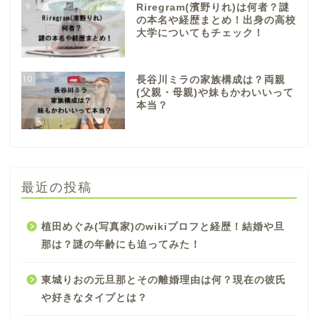
9
Riregram(濱野りれ)は何者？謎
の本名や経歴まとめ！出身の高校
大学についてもチェック！
10
長谷川ミラの家族構成は？両親
(父親・母親)や妹もかわいいって
本当？
最近の投稿
植田めぐみ(写真家)のwikiプロフと経歴！結婚や旦
那は？謎の年齢にも迫ってみた！
東城りおの元旦那とその離婚理由は何？現在の彼氏
や好きなタイプとは？