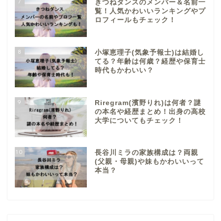
7
きつねダンスのメンバー＆名前一
覧！人気かわいいランキングやプ
ロフィールもチェック！
8
小塚恵理子(気象予報士)は結婚し
てる？年齢は何歳？経歴や保育士
時代もかわいい？
9
Riregram(濱野りれ)は何者？謎
の本名や経歴まとめ！出身の高校
大学についてもチェック！
10
長谷川ミラの家族構成は？両親
(父親・母親)や妹もかわいいって
本当？