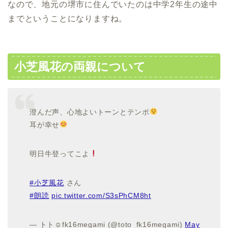
なので、地元の堺市に住んでいたのは中学2年生の途中
までということになりますね。
小芝風花の両親について
澄んだ声、心地よいトーンとテンポ
耳が幸せ
明日牛登ってこよ
#小芝風花
さん
#朗読
pic.twitter.com/S3sPhCM8ht
— トト☺︎︎︎︎fk16megami (@toto_fk16megami)
May