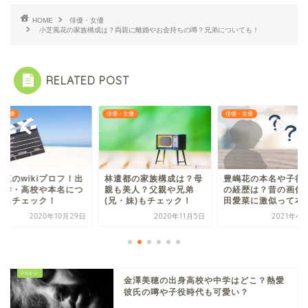
HOME
俳優・女優
小芝風花の家族構成は？両親に離婚やお金持ちの噂？兄弟についても！
RELATED POST
・女優
俳優・女優
俳優・女優
遣都の家族構成は？母
豊嶋花の本名や子役時代
梶原ひかりの経歴・
も美人？父親や兄弟
の経歴は？昔の画像が芦
は？出身高校はどこ
兄・妹)もチェック！
田愛菜に激似って本当？
婚や熱愛彼氏の噂も
2020年11月5日
2021年4月24日
2020年3
金澤美穂の出身高校や中学はどこ？熱愛
彼氏の噂や子役時代も可愛い？