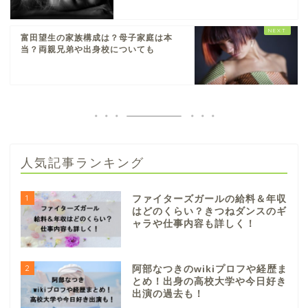
富田望生の家族構成は？母子家庭は本
当？両親兄弟や出身校についても
人気記事ランキング
1
ファイターズガールの給料＆年収
はどのくらい？きつねダンスのギ
ャラや仕事内容も詳しく！
2
阿部なつきのwikiプロフや経歴ま
とめ！出身の高校大学や今日好き
出演の過去も！