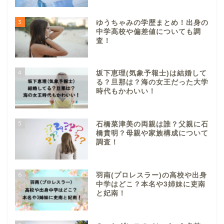
3
ゆうちゃみの学歴まとめ！出身の
中学高校や偏差値についても調
査！
4
坂下恵理(気象予報士)は結婚して
る？旦那は？海の女王だった大学
時代もかわいい！
5
石橋菜津美の両親は誰？父親に石
橋貴明？母親や家族構成について
調査！
6
羽南(プロレスラー)の高校や出身
中学はどこ？本名や3姉妹に吏南
と妃南！