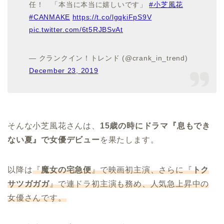
任！ 「本当に本当に嬉しいです」
#小芝風花
#CANMAKE
https://t.co/lgqkiFpS9V
pic.twitter.com/6t5RJBSvAt
— クランクイン！トレンド (@crank_in_trend)
December 23, 2019
そんな小芝風花さんは、
15歳の時にドラマ『息もでき
ない夏』で女優デビュー
を果たします。
以降は
『
魔女の宅急便
』で映画初主演、さらに『
トク
サツガガガ
』で連ドラ初主演も務め、人気急上昇中の
女優さんです。