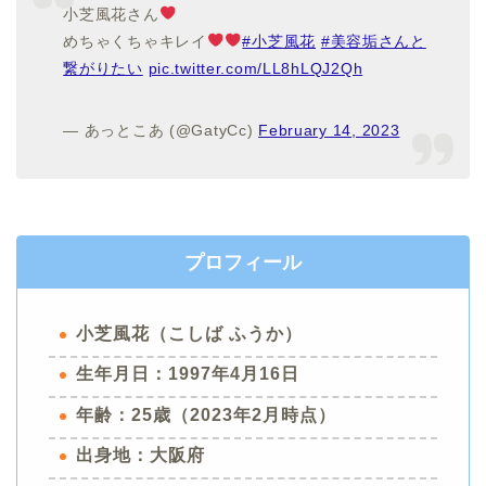
小芝風花さん
めちゃくちゃキレイ
#小芝風花
#美容垢さんと
繋がりたい
pic.twitter.com/LL8hLQJ2Qh
— あっとこあ (@GatyCc)
February 14, 2023
プロフィール
小芝風花（こしば ふうか）
生年月日：1997年4月16日
年齢：25歳（2023年2月時点）
出身地：大阪府