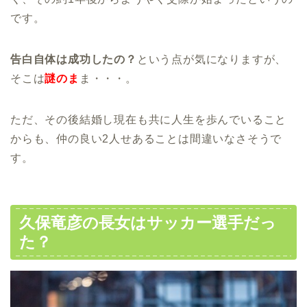
です。
告白自体は成功したの？
という点が気になりますが、
そこは
謎のま
ま・・・。
ただ、その後結婚し現在も共に人生を歩んでいること
からも、仲の良い2人せあることは間違いなさそうで
す。
久保竜彦の長女はサッカー選手だっ
た？