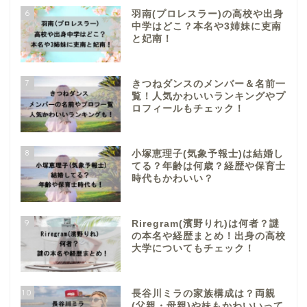
6
羽南(プロレスラー)の高校や出身
中学はどこ？本名や3姉妹に吏南
と妃南！
7
きつねダンスのメンバー＆名前一
覧！人気かわいいランキングやプ
ロフィールもチェック！
8
小塚恵理子(気象予報士)は結婚し
てる？年齢は何歳？経歴や保育士
時代もかわいい？
9
Riregram(濱野りれ)は何者？謎
の本名や経歴まとめ！出身の高校
大学についてもチェック！
10
長谷川ミラの家族構成は？両親
(父親・母親)や妹もかわいいって