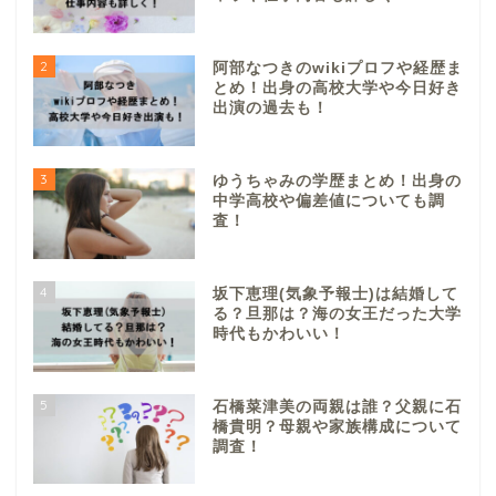
2
阿部なつきのwikiプロフや経歴ま
とめ！出身の高校大学や今日好き
出演の過去も！
3
ゆうちゃみの学歴まとめ！出身の
中学高校や偏差値についても調
査！
4
坂下恵理(気象予報士)は結婚して
る？旦那は？海の女王だった大学
時代もかわいい！
5
石橋菜津美の両親は誰？父親に石
橋貴明？母親や家族構成について
調査！