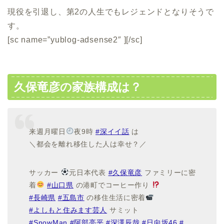
現役を引退し、第2の人生でもレジェンドとなりそうで
す。
[sc name=”yublog-adsense2″ ][/sc]
久保竜彦の家族構成は？
来週月曜日
夜9時
#深イイ話
は
＼都会を離れ移住した人は幸せ？／
サッカー
元日本代表
#久保竜彦
ファミリーに密
着
#山口県
の港町でコーヒー作り
#長崎県
#五島市
の移住生活に密着
#よしもと住みます芸人
サミット
#SnowMan
#阿部亮平
#深澤辰哉
#日向坂46
#