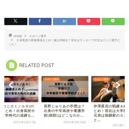
HOME
スポーツ選手
久保竜彦の家族構成まとめ！嫁は同級生？長女はサッカーで次女はテニス選手だ
った！
RELATED POST
スポーツ選手
スポーツ選手
スポーツ選手
長野じゅりあの学歴は？
伊澤星花の戦績＆経歴ま
杉本幸祐の出
出身の中学高校や看護学
とめ！現在は大学院生？
学は？wiki
校(病院)はどこなのか...
兄弟は格闘家のカズト
歴についても総
と...
2022年3月20日
2021年12月31日