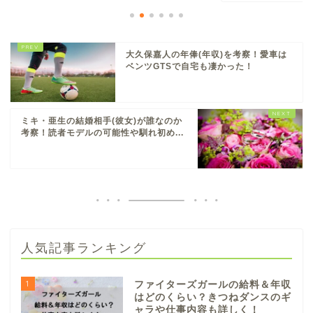
大久保嘉人の年俸(年収)を考察！愛車は
ベンツGTSで自宅も凄かった！
ミキ・亜生の結婚相手(彼女)が誰なのか
考察！読者モデルの可能性や馴れ初め...
人気記事ランキング
1
ファイターズガールの給料＆年収
はどのくらい？きつねダンスのギ
ャラや仕事内容も詳しく！