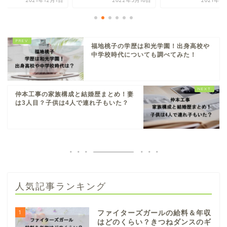
2021年12月1日
2022年3月18日
2021年4
福地桃子の学歴は和光学園！出身高校や
中学校時代についても調べてみた！
仲本工事の家族構成と結婚歴まとめ！妻
は3人目？子供は4人で連れ子もいた？
人気記事ランキング
1
ファイターズガールの給料＆年収
はどのくらい？きつねダンスのギ