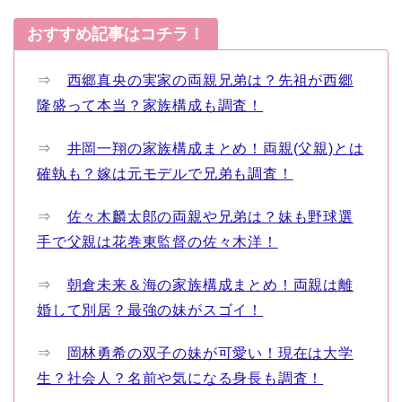
おすすめ記事はコチラ！
⇒
西郷真央の実家の両親兄弟は？先祖が西郷
隆盛って本当？家族構成も調査！
⇒
井岡一翔の家族構成まとめ！両親(父親)とは
確執も？嫁は元モデルで兄弟も調査！
⇒
佐々木麟太郎の両親や兄弟は？妹も野球選
手で父親は花巻東監督の佐々木洋！
⇒
朝倉未来＆海の家族構成まとめ！両親は離
婚して別居？最強の妹がスゴイ！
⇒
岡林勇希の双子の妹が可愛い！現在は大学
生？社会人？名前や気になる身長も調査！