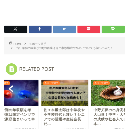
HOME
スポーツ選手
古江彩佳の両親(父母)の職業は何？家族構成や兄弟についても調べてみた！
RELATED POST
ーツ選手
スポーツ選手
スポーツ選手
岡一翔の年収額を考
佐々木麟太郎は中学校や
中野拓夢の出身高校
！愛車は限定ベンツで
小学校時代も凄い？シニ
大山形！中学・大学
宅は豪邸住まいって本
アでの活躍や生徒会長
の成績や社会人では
.
だ...
本...