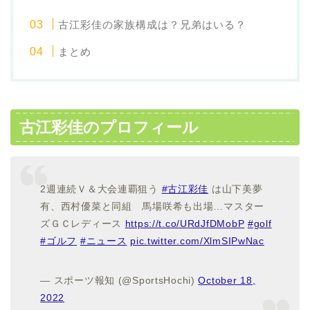
古江彩佳の家族構成は？兄弟はいる？
まとめ
古江彩佳のプロフィール
2週連続Ｖ＆大会連覇狙う
#古江彩佳
は山下美夢
有、西村優菜と同組 馬場咲希も出場…マスター
ズＧＣレディース
https://t.co/URdJfDMobP
#golf
#ゴルフ
#ニュース
pic.twitter.com/XlmSIPwNac
— スポーツ報知 (@SportsHochi)
October 18,
2022