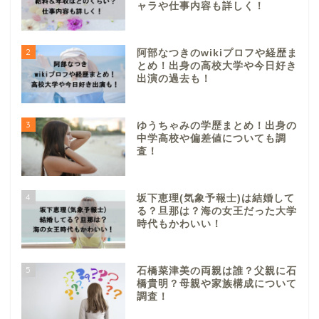
ャラや仕事内容も詳しく！
2
阿部なつきのwikiプロフや経歴ま
とめ！出身の高校大学や今日好き
出演の過去も！
3
ゆうちゃみの学歴まとめ！出身の
中学高校や偏差値についても調
査！
4
坂下恵理(気象予報士)は結婚して
る？旦那は？海の女王だった大学
時代もかわいい！
5
石橋菜津美の両親は誰？父親に石
橋貴明？母親や家族構成について
調査！