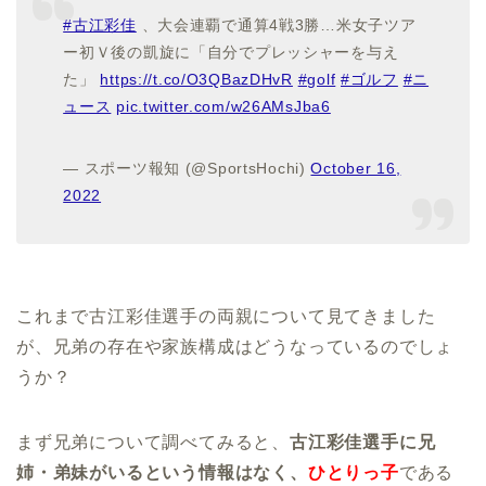
#古江彩佳
、大会連覇で通算4戦3勝…米女子ツア
ー初Ｖ後の凱旋に「自分でプレッシャーを与え
た」
https://t.co/O3QBazDHvR
#golf
#ゴルフ
#ニ
ュース
pic.twitter.com/w26AMsJba6
— スポーツ報知 (@SportsHochi)
October 16,
2022
これまで古江彩佳選手の両親について見てきました
が、兄弟の存在や家族構成はどうなっているのでしょ
うか？
まず兄弟について調べてみると、
古江彩佳選手に兄
姉・弟妹がいるという情報はなく、
ひとりっ子
である