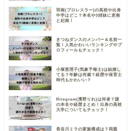
6
羽南(プロレスラー)の高校や出身
中学はどこ？本名や3姉妹に吏南
と妃南！
7
きつねダンスのメンバー＆名前一
覧！人気かわいいランキングやプ
ロフィールもチェック！
8
小塚恵理子(気象予報士)は結婚し
てる？年齢は何歳？経歴や保育士
時代もかわいい？
9
Riregram(濱野りれ)は何者？謎
の本名や経歴まとめ！出身の高校
大学についてもチェック！
10
長谷川ミラの家族構成は？両親